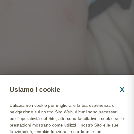
Usiamo i cookie
X
Nella maggior parte dei casi, la
varicella è una malattia benigna
Utilizziamo i cookie per migliorare la tua esperienza di
che tende a guarire nel giro di 7-
navigazione sul nostro Sito Web. Alcuni sono necessari
per l’operatività del Sito, altri sono facoltativi: i cookie sulle
10 giorni.
Il suo decorso può però
prestazioni mostrano come utilizzi il nostro Sito e le sue
diventare più aggressivo se
funzionalità; i cookie funzionali ricordano le tue