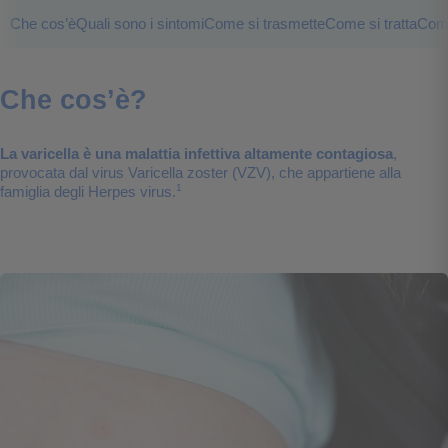
Che cos’è
Quali sono i sintomi
Come si trasmette
Come si tratta
Come
Che cos’è?
La varicella è una malattia infettiva altamente contagiosa
,
provocata dal virus Varicella zoster (VZV), che appartiene alla
1
famiglia degli Herpes virus.