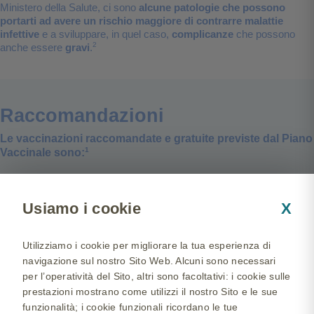
Ministero della Salute, ci sono
alcune patologie che possono
portarti ad avere un rischio maggiore di contrarre malattie
infettive
e a sviluppare, in quel caso,
complicanze
che possono
2
anche essere
gravi
.
Raccomandazioni
Le vaccinazioni raccomandate e gratuite previste dal Piano
1
Vaccinale sono:
−
Vaccinazione anti-epatite A
Usiamo i cookie
X
PER CHI:
2
sei affetto/a da epatopatia cronica;
Utilizziamo i cookie per migliorare la tua esperienza di
pazienti con coagulopatie tali da richiedere terapia a lungo
navigazione sul nostro Sito Web. Alcuni sono necessari
2
termine con derivati di natura ematica.
per l’operatività del Sito, altri sono facoltativi: i cookie sulle
PERCHÈ:
il virus dell’epatite A può provocare una malattia da
prestazioni mostrano come utilizzi il nostro Sito e le sue
lieve a grave. In rari casi, si può verificare un’epatite
funzionalità; i cookie funzionali ricordano le tue
3
fulminante che porta alla morte.