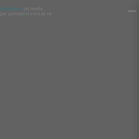
Vai al contenuto
Vaccinarsi
un modo
per prendersi cura di sé