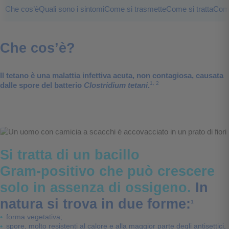
Che cos’è
Quali sono i sintomi
Come si trasmette
Come si tratta
Come
Che cos’è?
Il tetano è una malattia infettiva acuta, non contagiosa, causata
1, 2
dalle spore del batterio
Clostridium tetani
.
Si tratta di un bacillo
Gram‑positivo che può crescere
solo in assenza di ossigeno.
In
natura si trova in due forme:
1
forma vegetativa;
spore, molto resistenti al calore e alla maggior parte degli antisettici,